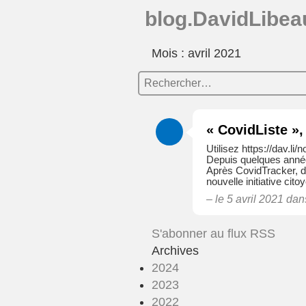
blog.DavidLibeau
Mois : avril 2021
« CovidListe »,
Utilisez https://dav.li
Depuis quelques années
Après CovidTracker, don
nouvelle initiative cit
– le 5 avril 2021 da
S'abonner au flux RSS
Archives
2024
2023
2022