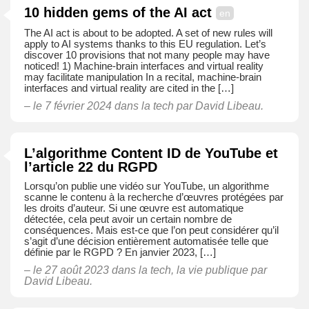
10 hidden gems of the AI act
en
The AI act is about to be adopted. A set of new rules will
apply to AI systems thanks to this EU regulation. Let’s
discover 10 provisions that not many people may have
noticed! 1) Machine-brain interfaces and virtual reality
may facilitate manipulation In a recital, machine-brain
interfaces and virtual reality are cited in the […]
– le 7 février 2024 dans
la tech
par David Libeau.
L’algorithme Content ID de YouTube et
l’article 22 du RGPD
Lorsqu’on publie une vidéo sur YouTube, un algorithme
scanne le contenu à la recherche d’œuvres protégées par
les droits d’auteur. Si une œuvre est automatique
détectée, cela peut avoir un certain nombre de
conséquences. Mais est-ce que l’on peut considérer qu’il
s’agit d’une décision entièrement automatisée telle que
définie par le RGPD ? En janvier 2023, […]
– le 27 août 2023 dans
la tech
,
la vie publique
par
David Libeau.