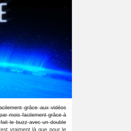
acilement grâce aux vidéos
 par mois facilement grâce à
 fait le buzz avec un double
’est vraiment là que pour le