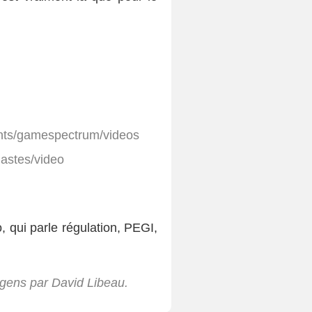
unts/gamespectrum/videos
mastes/video
o, qui parle régulation, PEGI,
 gens
par David Libeau.