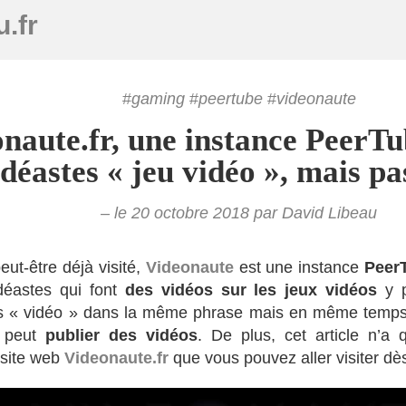
.fr
gaming
peertube
videonaute
naute.fr, une instance PeerTu
idéastes « jeu vidéo », mais 
– le 20 octobre 2018 par David Libeau
eut-être déjà visité,
Videonaute
est une instance
Peer
idéastes qui font
des vidéos sur les jeux vidéos
y p
 « vidéo » dans la même phrase mais en même temps, 
 peut
publier des vidéos
. De plus, cet article n’a 
 site web
Videonaute.fr
que vous pouvez aller visiter dè