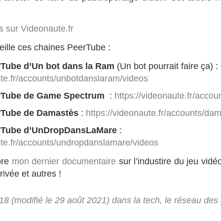
s sur Videonaute.fr
eille ces chaines PeerTube :
rTube d’Un bot dans la Ram
(Un bot pourrait faire ça) :
ute.fr/accounts/unbotdanslaram/videos
rTube de Game Spectrum
:
https://videonaute.fr/acco
rTube de Damastès
:
https://videonaute.fr/accounts/da
erTube d’UnDropDansLaMare
:
ute.fr/accounts/undropdanslamare/videos
ore
mon dernier documentaire
sur l’industire du jeu vidé
rivée et autres !
018 (modifié le 29 août 2021) dans
la tech
,
le réseau des