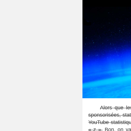
Alors que le
sponsorisées, sta
YouTube statistiq
« z ».
Bon, on va 