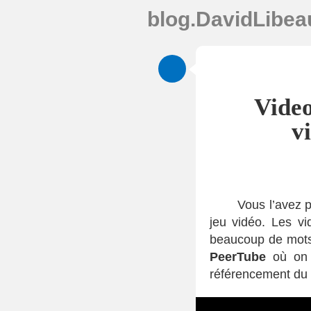
blog.DavidLibeau
Video
v
Vous l’avez p
jeu vidéo. Les v
beaucoup de mots
PeerTube
où on
référencement du